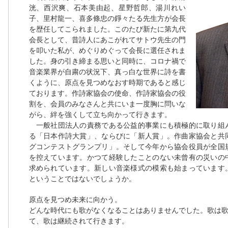
洸、西沢爽、石本美由起、星野哲郎、湯川れい
子、里村龍一、喜多條忠の錚々たる先生方が会長
を歴任してこられました。このたび新たに第九代
会長として、昔詩人にあこがれてサトウ先生の門
を叩いた私が、めぐりめぐって会長に選任されま
した。身の引き締まる思いと同時に、コロナ禍で
音楽業界が自粛の状況下、真っ白な世界に詩を書
くように、原点を見つめなおす時期であると感じ
ております。作詩家協会の使命、作詩家協会の役
割を、会員のみなさんと共にいま一度胸に問いな
がら、絆を強くして立ち向かって行きます。
一般社団法人の責務である公益的事業にも積極的に取り組
る「日本作詩大賞」、ならびに「新人賞」。作曲家協会と共
グコンテストグランプリ」。そして今年から協会役員が全国
を控えています。かつて経験したことのない未曾有の災いの
求められています。新しい音楽様式の模索も始まっています
ということではないでしょうか。
原点を見つめ未来に向かう。
どんな時代にも歌がなくなることはありませんでした。歌は
て、歌は継続されて行きます。