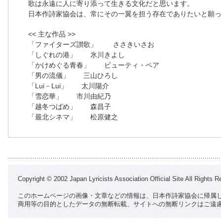
歌は永遠に人に寄り添って生きる文化だと思います。
日本作詩家協会は、常にその一翼を担う存在でありたいと願
<< 主な作品 >>
「ファイターズ讃歌」 ささきいさお
「しぐれの港」 氷川きよし
「かけめぐる青春」 ビューティ・ペア
「男の流儀」 三山ひろし
「Lui－Lui」 太川陽介
「雪恋華」 市川由紀乃
「越冬つばめ」 森昌子
「最北シネマ」 松原健之
Copyright © 2002 Japan Lyricists Association Official Site All Rights R
このホームページの画像・文章などの情報は、日本作詩家協会に帰属
商用等の目的としたデータの無断転載、サイトへの無断リンクはご遠