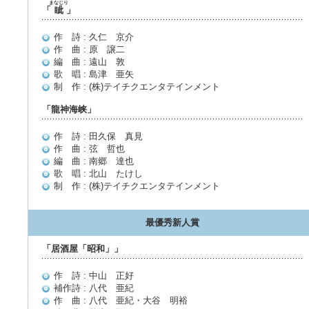
まなじり
「
眦
」
作 詩 : 久仁 京介
作 曲 : 原 譲二
編 曲 : 遠山 敦
歌 唱 : 島津 亜矢
制 作 : (株)テイチクエンタテインメント
「龍神海峡」
作 詩 : 田久保 真見
作 曲 : 弦 哲也
編 曲 : 南郷 達也
歌 唱 : 北山 たけし
制 作 : (株)テイチクエンタテインメント
最優秀新人賞
「居酒屋「昭和」」
作 詩 : 中山 正好
補作詩 : 八代 亜紀
作 曲 : 八代 亜紀・大谷 明裕