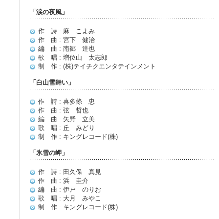
「涙の夜風」
作 詩 : 麻 こよみ
作 曲 : 宮下 健治
編 曲 : 南郷 達也
歌 唱 : 増位山 太志郎
制 作 : (株)テイチクエンタテインメント
「白山雪舞い」
作 詩 : 喜多條 忠
作 曲 : 弦 哲也
編 曲 : 矢野 立美
歌 唱 : 丘 みどり
制 作 : キングレコード(株)
「氷雪の岬」
作 詩 : 田久保 真見
作 曲 : 浜 圭介
編 曲 : 伊戸 のりお
歌 唱 : 大月 みやこ
制 作 : キングレコード(株)