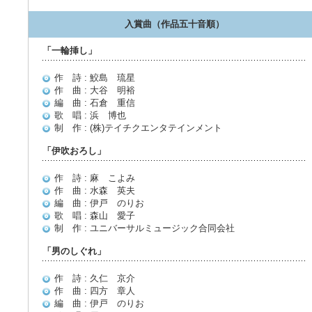
入賞曲（作品五十音順）
「一輪挿し」
作 詩 : 鮫島 琉星
作 曲 : 大谷 明裕
編 曲 : 石倉 重信
歌 唱 : 浜 博也
制 作 : (株)テイチクエンタテインメント
「伊吹おろし」
作 詩 : 麻 こよみ
作 曲 : 水森 英夫
編 曲 : 伊戸 のりお
歌 唱 : 森山 愛子
制 作 : ユニバーサルミュージック合同会社
「男のしぐれ」
作 詩 : 久仁 京介
作 曲 : 四方 章人
編 曲 : 伊戸 のりお