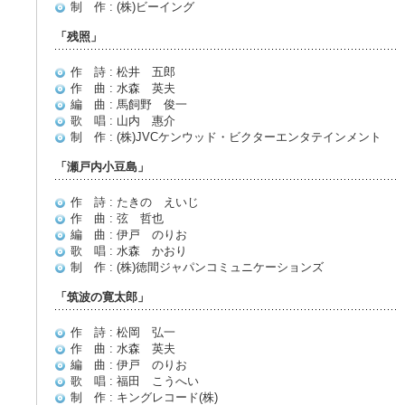
制 作 : (株)ビーイング
「残照」
作 詩 : 松井 五郎
作 曲 : 水森 英夫
編 曲 : 馬飼野 俊一
歌 唱 : 山内 惠介
制 作 : (株)JVCケンウッド・ビクターエンタテインメント
「瀬戸内小豆島」
作 詩 : たきの えいじ
作 曲 : 弦 哲也
編 曲 : 伊戸 のりお
歌 唱 : 水森 かおり
制 作 : (株)徳間ジャパンコミュニケーションズ
「筑波の寛太郎」
作 詩 : 松岡 弘一
作 曲 : 水森 英夫
編 曲 : 伊戸 のりお
歌 唱 : 福田 こうへい
制 作 : キングレコード(株)