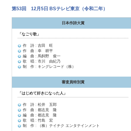
第53回 12月5日 BSテレビ東京（令和二年）
日本作詩大賞
「なごり歌」
作 詩 : 吉田 旺
作 曲 : 幸 耕平
編 曲 : 馬飼野 俊一
歌 唱 : 市川 由紀乃
制 作 : キングレコード（株）
審査員特別賞
「はじめて好きになった人」
作 詩 : 松井 五郎
作 曲 : 都志見 隆
編 曲 : 都志見 隆
歌 唱 : 竹島 宏
制 作 : （株）テイチク エンタテインメント