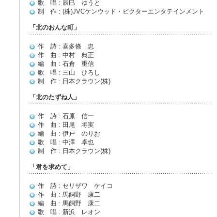
歌 唱 : 辰巳 ゆうと
制 作 : (株)JVCケンウッド・ビクターエンタテインメント
「北のおんな町」
作 詩 : 喜多條 忠
作 曲 : 中村 典正
編 曲 : 石倉 重信
歌 唱 : 三山 ひろし
制 作 : 日本クラウン(株)
「北のたずね人」
作 詩 : 石原 信一
作 曲 : 田尾 将実
編 曲 : 伊戸 のりお
歌 唱 : 中澤 卓也
制 作 : 日本クラウン(株)
「君を求めて」
作 詩 : セリザワ ケイコ
作 曲 : 馬飼野 康二
編 曲 : 馬飼野 康二
歌 唱 : 新浜 レオン