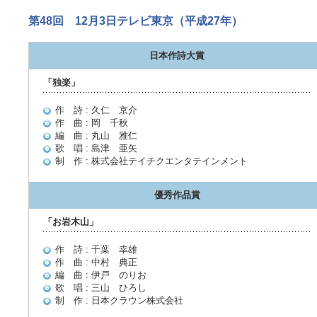
第48回 12月3日テレビ東京（平成27年）
日本作詩大賞
「独楽」
作 詩 : 久仁 京介
作 曲 : 岡 千秋
編 曲 : 丸山 雅仁
歌 唱 : 島津 亜矢
制 作 : 株式会社テイチクエンタテインメント
優秀作品賞
「お岩木山」
作 詩 : 千葉 幸雄
作 曲 : 中村 典正
編 曲 : 伊戸 のりお
歌 唱 : 三山 ひろし
制 作 : 日本クラウン株式会社