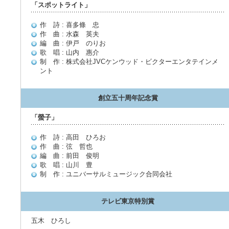
「スポットライト」
作 詩 : 喜多條 忠
作 曲 : 水森 英夫
編 曲 : 伊戸 のりお
歌 唱 : 山内 惠介
制 作 : 株式会社JVCケンウッド・ビクターエンタテインメ
ント
創立五十周年記念賞
「螢子」
作 詩 : 高田 ひろお
作 曲 : 弦 哲也
編 曲 : 前田 俊明
歌 唱 : 山川 豊
制 作 : ユニバーサルミュージック合同会社
テレビ東京特別賞
五木 ひろし