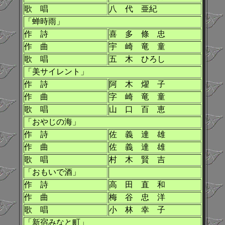
歌 唱
八 代 亜紀
「蝉時雨」
作 詩
喜 多 條 忠
作 曲
宇 崎 竜 童
歌 唱
五 木 ひろし
「美サイレント」
作 詩
阿 木 燿 子
作 曲
字 崎 竜 童
歌 唱
山 口 百 恵
「おやじの海」
作 詩
佐 義 達 雄
作 曲
佐 義 達 雄
歌 唱
村 木 賢 吉
「おもいで酒」
作 詩
高 田 直 和
作 曲
梅 谷 忠 洋
歌 唱
小 林 幸 子
「新宿みなと町」