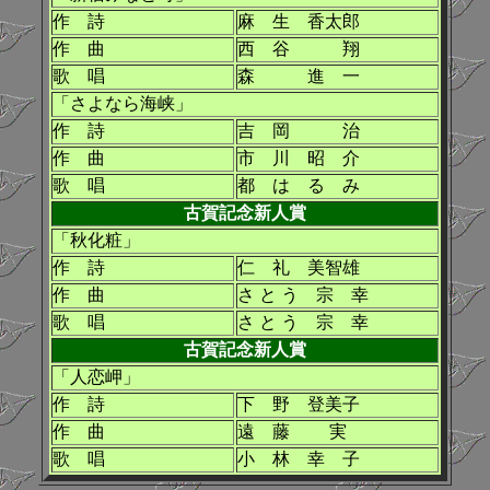
作 詩
麻 生 香太郎
作 曲
西 谷 翔
歌 唱
森 進 一
「さよなら海峡」
作 詩
吉 岡 治
作 曲
市 川 昭 介
歌 唱
都 は る み
古賀記念新人賞
「秋化粧」
作 詩
仁 礼 美智雄
作 曲
さ と う 宗 幸
歌 唱
さ と う 宗 幸
古賀記念新人賞
「人恋岬」
作 詩
下 野 登美子
作 曲
遠 藤 実
歌 唱
小 林 幸 子