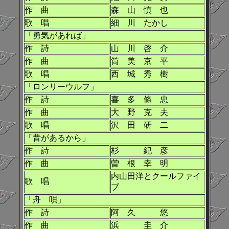
作 曲
森 山 慎 也
歌 唱
細 川 たかし
「勇気があれば」
作 詩
山 川 啓 介
作 曲
筒 美 京 平
歌 唱
西 城 秀 樹
「ロンリーウルフ」
作 詩
喜 多 條 忠
作 曲
大 野 克 夫
歌 唱
沢 田 研 二
「昔があるから」
作 詩
杉 紀 彦
作 曲
曽 根 幸 明
内山田洋とクールファイ
歌 唱
ブ
「舟 唄」
作 詩
阿 久 悠
作 曲
浜 圭 介