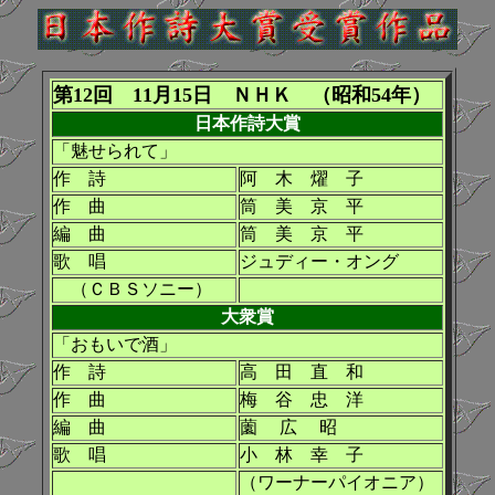
第12回 11月15日 ＮＨＫ （昭和54年）
日本作詩大賞
「魅せられて」
作 詩
阿 木 燿 子
作 曲
筒 美 京 平
編 曲
筒 美 京 平
歌 唱
ジュディー・オング
（ＣＢＳソニー）
大衆賞
「おもいで酒」
作 詩
高 田 直 和
作 曲
梅 谷 忠 洋
編 曲
薗 広 昭
歌 唱
小 林 幸 子
（ワーナーパイオニア）