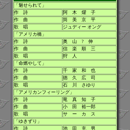
「魅せられて」
作 詩
阿 木 燿 子
作 曲
筒 美 京 平
歌 唱
ジュディー オング
「アメリカ橋」
作 詩
奥 山 ? 伸
作 曲
信 楽 順 三
歌 唱
狩 人
「命燃やして」
作 詩
千 家 和 也
作 曲
徳 久 広 司
歌 唱
石 川 さゆり
「アメリカンフィーリング」
作 詩
竜 真 知 子
作 曲
小 田 裕一郎
歌 唱
サ ー カ ス
「ゆきずり」
作 詩
池 田 充 男