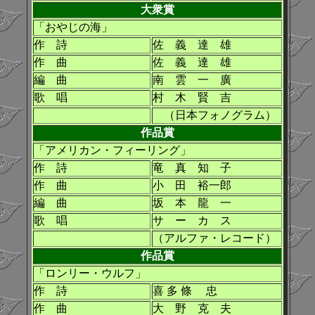
大衆賞
「おやじの海」
作 詩
佐 義 達 雄
作 曲
佐 義 達 雄
編 曲
南 雲 一 廣
歌 唱
村 木 賢 吉
（日本フォノグラム）
作品賞
「アメリカン・フィーリング」
作 詩
竜 真 知 子
作 曲
小 田 裕一郎
編 曲
坂 本 龍 一
歌 唱
サ ー カ ス
（アルファ・レコード）
作品賞
「ロンリー・ウルフ」
作 詩
喜 多 條 忠
作 曲
大 野 克 夫