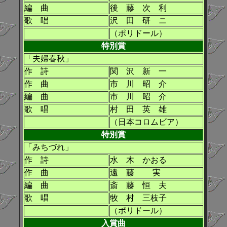
編 曲
後 藤 次 利
歌 唱
沢 田 研 ニ
（ポリドール）
特別賞
「夫婦春秋」
作 詩
関 沢 新 一
作 曲
市 川 昭 介
編 曲
市 川 昭 介
歌 唱
村 田 英 雄
（日本コロムビア）
特別賞
「みちづれ」
作 詩
水 木 かおる
作 曲
遠 藤 実
編 曲
斎 藤 恒 夫
歌 唱
牧 村 三枝子
（ポリドール）
入賞曲